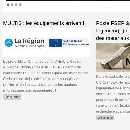
Pages
MULTI3 : les équipements arrivent!
Poste FSEP à
Ingenieur(e) d
des materiaux 
Le projet MULTI3, financé par le CPER, la Région
Auvergne Rhône-Alpes et le FEDER, a permis de
commander fin 2025 plusieurs équipements de pointe.
Dans le cadre de la 
Certains sont déjà arrivés et si vous souhaitez en
CNRS (FSEP), le lab
profiter,
n'hésitez pas à contacter les équipes-
Ingénieur-e de Rech
microscopes correspondantes
!
électronique. Nous 
de MULTI3 : les équipements arrivent!
Lire la suite
pour s’investir au se
caractérisation Ircate
recherche en catalys
de Poste FSE
Lire la suite