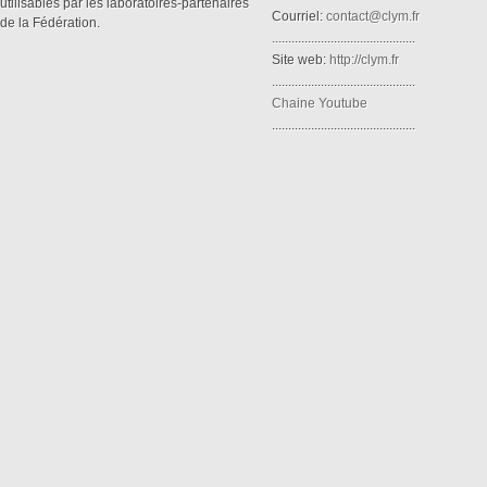
utilisables par les laboratoires-partenaires
Courriel:
contact@clym.fr
de la Fédération.
............................................
Site web:
http://clym.fr
............................................
Chaine Youtube
............................................