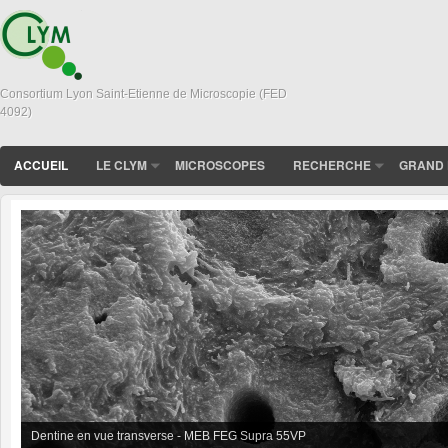
Consortium Lyon Saint-Etienne de Microscopie (FED
4092)
ACCUEIL
LE CLYM
MICROSCOPES
RECHERCHE
GRAND 
Dentine en vue transverse - MEB FEG Supra 55VP