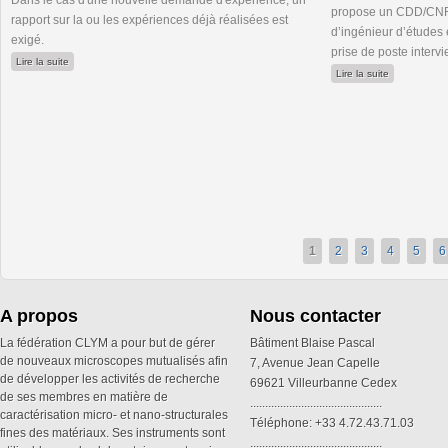
Dans le cas d'une nouvelle demande d'expérience, un
propose un CDD/CNRS
rapport sur la ou les expériences déjà réalisées est
d’ingénieur d’études 
exigé.
prise de poste inter
de METSA : 2ème appel à projets 2025
Lire la suite
de Ingénieur
Lire la suite
1
2
3
4
5
6
A propos
Nous contacter
La fédération CLYM a pour but de gérer
Bâtiment Blaise Pascal
de nouveaux microscopes mutualisés afin
7, Avenue Jean Capelle
de développer les activités de recherche
69621 Villeurbanne Cedex
de ses membres en matière de
............................................
caractérisation micro- et nano-structurales
Téléphone: +33 4.72.43.71.03
fines des matériaux. Ses instruments sont
............................................