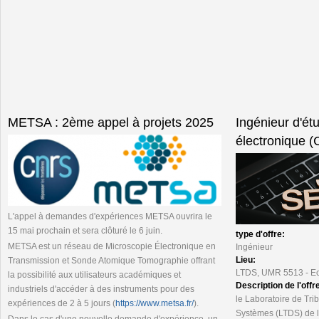
METSA : 2ème appel à projets 2025
Ingénieur d'ét
électronique 
L'appel à demandes d'expériences METSA ouvrira le
15 mai prochain et sera clôturé le 6 juin.
type d'offre:
METSA est un réseau de Microscopie Électronique en
Ingénieur
Lieu:
Transmission et Sonde Atomique Tomographie offrant
LTDS, UMR 5513 - Ec
la possibilité aux utilisateurs académiques et
Description de l'offr
industriels d'accéder à des instruments pour des
le Laboratoire de Tr
expériences de 2 à 5 jours (
https://www.metsa.fr/
).
Systèmes (LTDS) de l