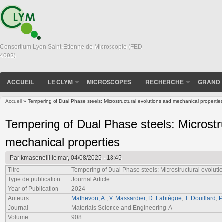
Consortium Lyon Saint-Etienne de Microscopie (FED
4092)
ACCUEIL
LE CLYM
MICROSCOPES
RECHERCHE
GRAND 
Accueil
» Tempering of Dual Phase steels: Microstructural evolutions and mechanical propertie
Vous êtes ici
Tempering of Dual Phase steels: Microstr
mechanical properties
Par
kmasenelli
le mar, 04/08/2025 - 18:45
Titre
Tempering of Dual Phase steels: Microstructural evolut
Type de publication
Journal Article
Year of Publication
2024
Auteurs
Mathevon, A.
,
V. Massardier
,
D. Fabrègue
,
T. Douillard
,
P
Journal
Materials Science and Engineering: A
Volume
908