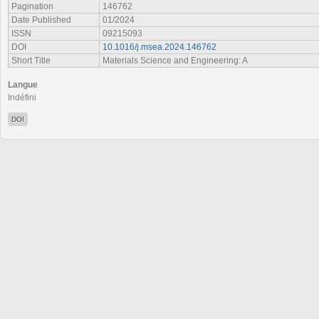
Pagination
146762
Date Published
01/2024
ISSN
09215093
DOI
10.1016/j.msea.2024.146762
Short Title
Materials Science and Engineering: A
Langue
Indéfini
DOI