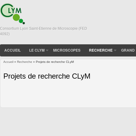
Consortium Lyon Saint-Etienne de Microscopie (FED
4092)
ACCUEIL
LE CLYM
MICROSCOPES
RECHERCHE
GRAND 
Accueil
»
Recherche
» Projets de recherche CLyM
Vous êtes ici
Projets de recherche CLyM