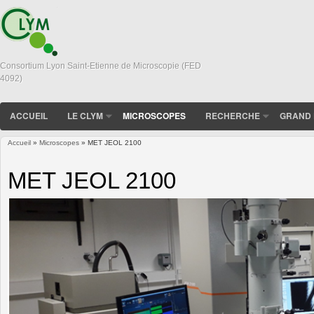
Consortium Lyon Saint-Etienne de Microscopie (FED
4092)
ACCUEIL
LE CLYM
MICROSCOPES
RECHERCHE
GRAND 
Accueil
»
Microscopes
» MET JEOL 2100
Vous êtes ici
MET JEOL 2100