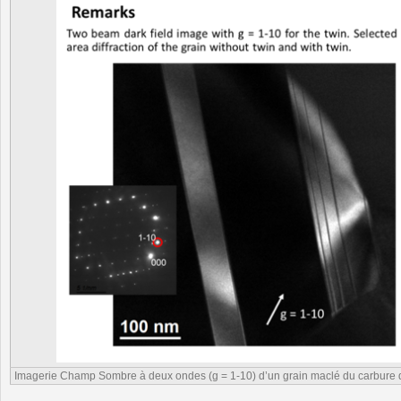
Imagerie Champ Sombre à deux ondes (g = 1-10) d’un grain maclé du carbure 