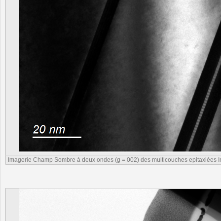
Imagerie Champ Sombre à deux ondes (g = 002) des multicouches epitaxiées I