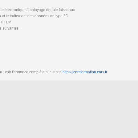
pie électronique à balayage double faisceaux
n et le traitement des données de type 3D
 de TEM
s suivantes :
: voir l'annonce complète sur le site
https://cnrsformation.cnrs.fr
.