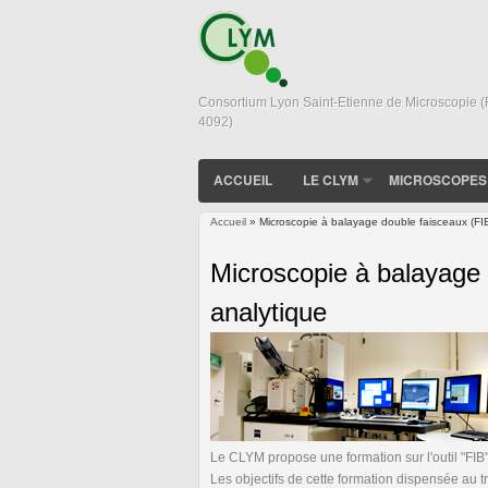
Consortium Lyon Saint-Etienne de Microscopie 
4092)
ACCUEIL
LE CLYM
MICROSCOPES
Accueil
» Microscopie à balayage double faisceaux (FIB 
Vous êtes ici
Microscopie à balayage 
analytique
Le CLYM propose une formation sur l'outil "FIB
Les objectifs de cette formation dispensée au t