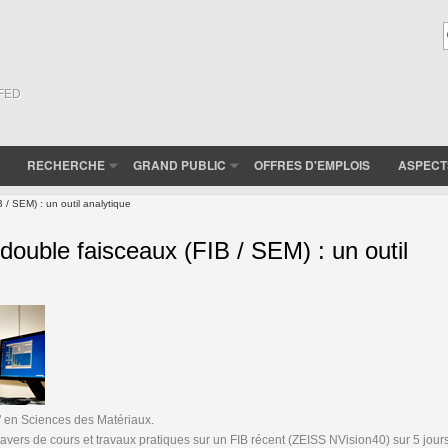
(FED
RECHERCHE
GRAND PUBLIC
OFFRES D'EMPLOIS
ASPECT
/ SEM) : un outil analytique
double faisceaux (FIB / SEM) : un outil
" en Sciences des Matériaux.
ravers de cours et travaux pratiques sur un FIB récent (ZEISS NVision40) sur 5 jour