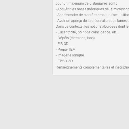
pour un maximum de 6 stagiaires sont :
- Acquérir les bases théoriques de la microsco
- Appréhender de manière pratique l'acquisitio
- Avoir un aperçu de la préparation des lames
Dans ce contexte, les notions abordées dont le
- Eucentricité, point de coïncidence, etc...
- Dépôts (électrons, ions)
- FIB-3D
- Prépa-TEM
- Imagerie ionique
- EBSD-3D
Renseignements complémentaires et inscription 