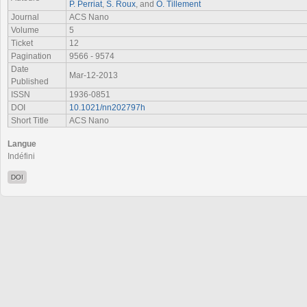
P. Perriat
,
S. Roux
, and
O. Tillement
Journal
ACS Nano
Volume
5
Ticket
12
Pagination
9566 - 9574
Date
Mar-12-2013
Published
ISSN
1936-0851
DOI
10.1021/nn202797h
Short Title
ACS Nano
Langue
Indéfini
DOI