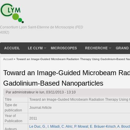
Consortium Lyon Saint-Etienne de Microscopie (FED
4092)
ACCUEIL
LE CLYM
MICROSCOPES
RECHERCHE
GRAND 
Accueil
» Toward an Image-Guided Microbeam Radiation Therapy Using Gadolinium-Based Nan
Vous êtes ici
Toward an Image-Guided Microbeam Radi
Gadolinium-Based Nanoparticles
Par
administrateur
le lun, 03/11/2013 - 13:10
Titre
Toward an Image-Guided Microbeam Radiation Therapy Using 
Type de
Journal Article
publication
Year of
2011
Publication
Le Duc, G.
,
I. Miladi
,
C. Alric
,
P. Mowat
,
E. Bräuer-Krisch
,
A. Bouc
Auteurs