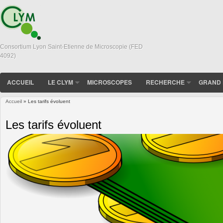
Consortium Lyon Saint-Etienne de Microscopie (FED
4092)
ACCUEIL
LE CLYM
MICROSCOPES
RECHERCHE
GRAND 
Accueil
» Les tarifs évoluent
Vous êtes ici
Les tarifs évoluent