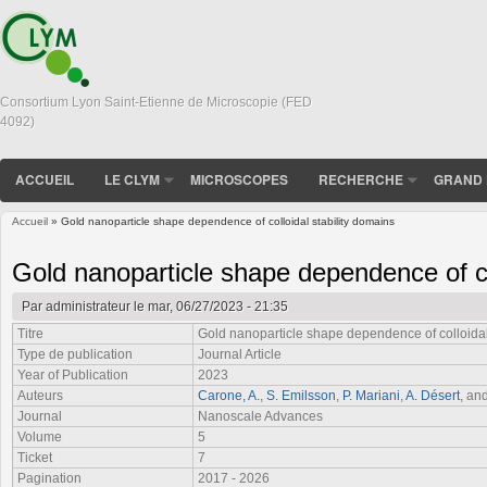
Consortium Lyon Saint-Etienne de Microscopie (FED
4092)
ACCUEIL
LE CLYM
MICROSCOPES
RECHERCHE
GRAND 
Accueil
» Gold nanoparticle shape dependence of colloidal stability domains
Vous êtes ici
Gold nanoparticle shape dependence of col
Par
administrateur
le mar, 06/27/2023 - 21:35
Titre
Gold nanoparticle shape dependence of colloidal
Type de publication
Journal Article
Year of Publication
2023
Auteurs
Carone, A.
,
S. Emilsson
,
P. Mariani
,
A. Désert
, an
Journal
Nanoscale Advances
Volume
5
Ticket
7
Pagination
2017 - 2026