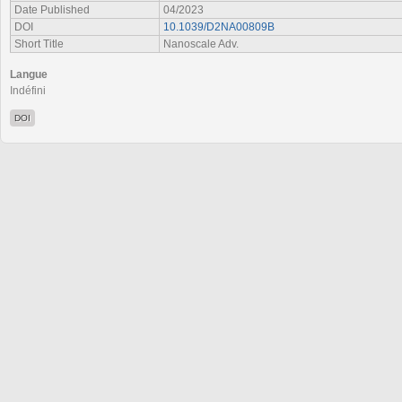
Date Published
04/2023
DOI
10.1039/D2NA00809B
Short Title
Nanoscale Adv.
Langue
Indéfini
DOI