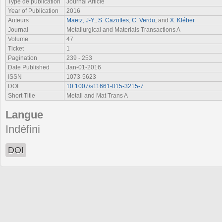
Type de publication
Journal Article
Year of Publication
2016
Auteurs
Maetz, J-Y.
,
S. Cazottes
,
C. Verdu
, and
X. Kléber
Journal
Metallurgical and Materials Transactions A
Volume
47
Ticket
1
Pagination
239 - 253
Date Published
Jan-01-2016
ISSN
1073-5623
DOI
10.1007/s11661-015-3215-7
Short Title
Metall and Mat Trans A
Langue
Indéfini
DOI