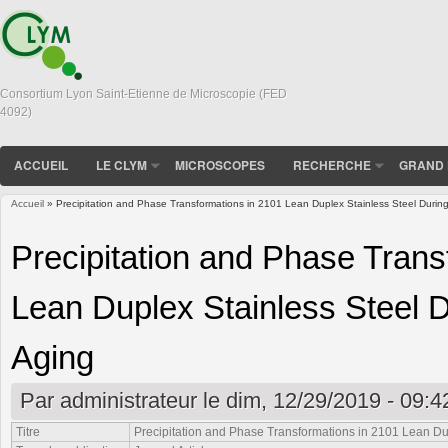
Consortium Lyon Saint-Etienne de Microscopie (FED
4092)
ACCUEIL
LE CLYM
MICROSCOPES
RECHERCHE
GRAND 
Accueil
» Precipitation and Phase Transformations in 2101 Lean Duplex Stainless Steel During
Vous êtes ici
Precipitation and Phase Trans
Lean Duplex Stainless Steel D
Aging
Par
administrateur
le dim, 12/29/2019 - 09:4
Titre
Precipitation and Phase Transformations in 2101 Lean Du