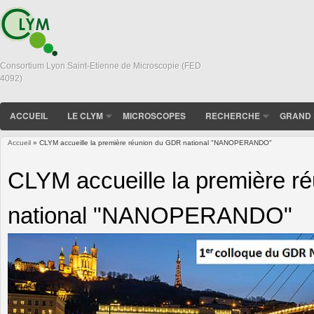
Consortium Lyon Saint-Etienne de Microscopie (FED
4092)
ACCUEIL
LE CLYM
MICROSCOPES
RECHERCHE
GRAND 
Accueil
» CLYM accueille la première réunion du GDR national "NANOPERANDO"
Vous êtes ici
CLYM accueille la première 
national "NANOPERANDO"