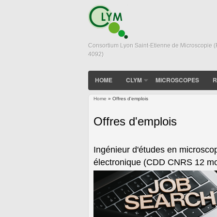
Consortium Lyon Saint-Etienne de Microscopie 
4092)
HOME
CLYM
MICROSCOPES
R
Home
» Offres d'emplois
You are here
Offres d'emplois
Ingénieur d'études en microsco
électronique (CDD CNRS 12 mo