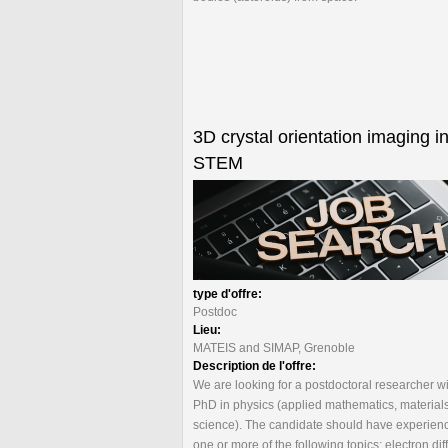
3D crystal orientation imaging i
STEM
type d'offre:
Postdoc
Lieu:
MATEIS and SIMAP, Grenoble
Description de l'offre:
We are looking for a postdoctoral researcher wi
PhD in physics (applied mathematics, material
science). The candidate should have experienc
one or more of the following topics: electron diff