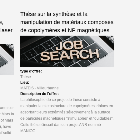
Thèse sur la synthèse et la
e,
manipulation de matériaux composés
 laser
de copolymères et NP magnétiques
type d'offre:
Thèse
Lieu:
MATEIS - Villeurbanne
Description de l'offre:
La philosophie de ce projet de thèse consiste à
manipuler la microstructure de copolymères triblocs en
lanets or
adsorbant leurs extrémités sélectivement à la surface
r Mars in
de particules magnétiques "stimulables" et "guidables".
 of Mars
Cette thèse s'inscrit dans un projet ANR nommé
), have
MANIOC
f solid