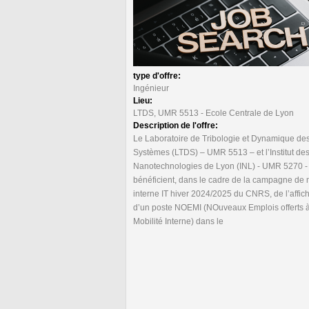
type d'offre:
Ingénieur
Lieu:
LTDS, UMR 5513 - Ecole Centrale de Lyon
Description de l'offre:
Le Laboratoire de Tribologie et Dynamique de
Systèmes (LTDS) – UMR 5513 – et l’Institut de
Nanotechnologies de Lyon (INL) - UMR 5270 -
bénéficient, dans le cadre de la campagne de 
interne IT hiver 2024/2025 du CNRS, de l’affic
d’un poste NOEMI (NOuveaux Emplois offerts à
Mobilité Interne) dans le