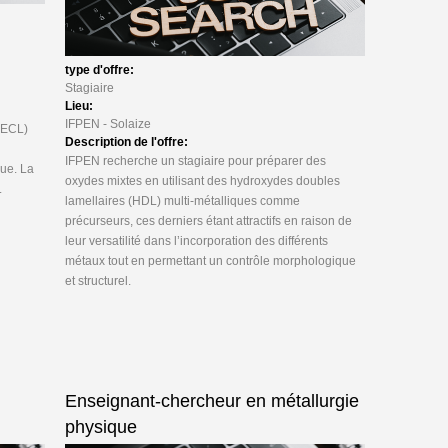
type d'offre:
Stagiaire
Lieu:
IFPEN - Solaize
(ECL)
Description de l'offre:
IFPEN recherche un stagiaire pour préparer des
que. La
oxydes mixtes en utilisant des hydroxydes doubles
.
lamellaires (HDL) multi-métalliques comme
précurseurs, ces derniers étant attractifs en raison de
leur versatilité dans l’incorporation des différents
métaux tout en permettant un contrôle morphologique
et structurel.
Enseignant-chercheur en métallurgie
physique