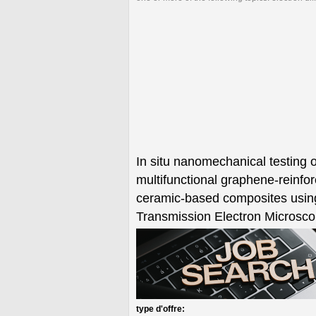
In situ nanomechanical testing o
multifunctional graphene-reinfo
ceramic-based composites usin
Transmission Electron Microsc
type d'offre: