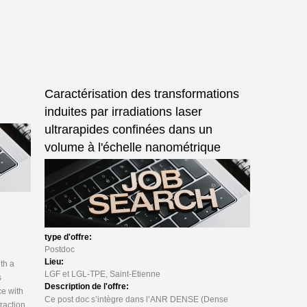
n
Caractérisation des transformations
induites par irradiations laser
ultrarapides confinées dans un
volume à l'échelle nanométrique
type d'offre:
Postdoc
Lieu:
th a
LGF et LGL-TPE, Saint-Etienne
s
Description de l'offre:
e with
Ce post doc s’intègre dans l’ANR DENSE (Dense
raction,