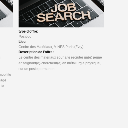
type d'offre:
Postdoc
Lieu:
Centre des Matériaux, MINES Paris (Evry)
Description de l'offre:
s
Le centre des matériaux souhaite recruter un(e) jeune
s
enseignant(e)-chercheur(e) en métallurgie physique,
sur un poste permanent.
mobilité
hage
 la