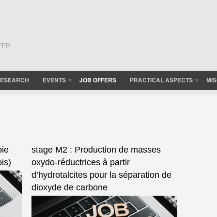
(FED
ESEARCH
EVENTS
JOB OFFERS
PRACTICAL ASPECTS
MI
pie
stage M2 : Production de masses
is)
oxydo-réductrices à partir
d’hydrotalcites pour la séparation de
dioxyde de carbone