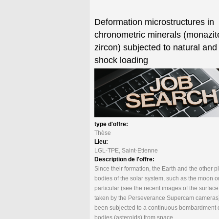
Deformation microstructures in
chronometric minerals (monazit
zircon) subjected to natural and
shock loading
type d'offre:
Thèse
Lieu:
LGL-TPE, Saint-Etienne
Description de l'offre:
Since their formation, the Earth and the other p
bodies of the solar system, such as the moon o
particular (see the recent images of the surface
taken by the Perseverance Supercam cameras
been subjected to a continuous bombardment o
bodies (asteroids) from space.