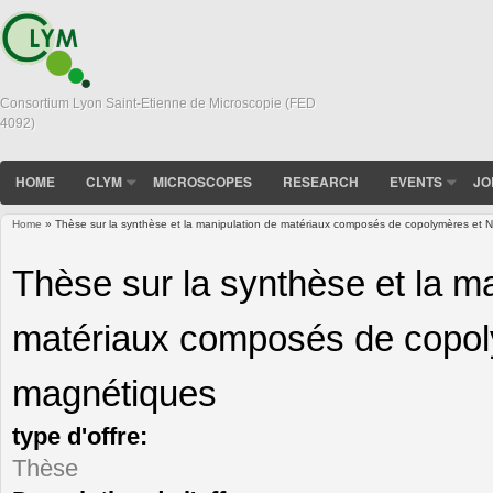
Consortium Lyon Saint-Etienne de Microscopie (FED
4092)
HOME
CLYM
MICROSCOPES
RESEARCH
EVENTS
JO
Home
» Thèse sur la synthèse et la manipulation de matériaux composés de copolymères et
You are here
Thèse sur la synthèse et la m
matériaux composés de copo
magnétiques
type d'offre:
Thèse