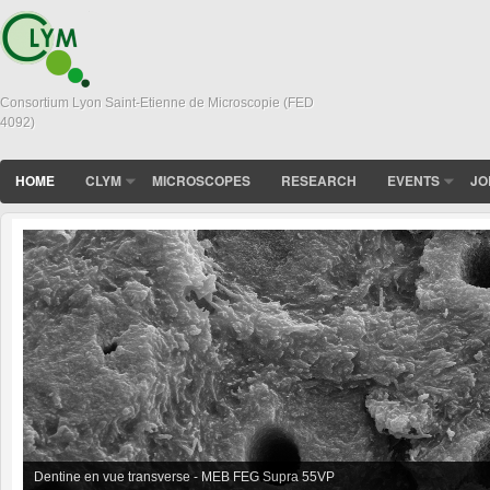
Consortium Lyon Saint-Etienne de Microscopie (FED
4092)
HOME
CLYM
MICROSCOPES
RESEARCH
EVENTS
JO
Dentine en vue transverse - MEB FEG Supra 55VP