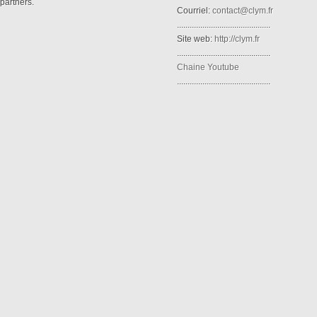
partners.
Courriel:
contact@clym.fr
............................................
Site web:
http://clym.fr
............................................
Chaine Youtube
............................................