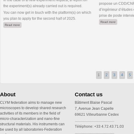
In the case of a new experiment request, a report on
propose un CDD/CNRS
the experiment(s) already carried out is required.
d’ingénieur d’études 
You can now get in touch with the platform(s) on which
prise de poste inter
you plan to apply for the second half of 2025.
about Ingéni
Read more
about METSA : 2nd call for projects in 2025
Read more
1
2
3
4
5
About
Contact us
CLYM federation aims to manage new
Bâtiment Blaise Pascal
microscopes to develop shared research
7, Avenue Jean Capelle
activities of its members in the field of
69621 Villeurbanne Cedex
micro-characterization and nano-fine
............................................
structural materials. His instruments can
Téléphone: +33 4.72.43.71.03
be used by all laboratories-Federation
............................................