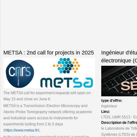
METSA : 2nd call for projects in 2025
Ingénieur d'ét
électronique 
The METSA call for experiment requests will open on
May 15 and close on June 6.
type d'offre:
METSA is a Transmission Electron Microscopy and
Ingénieur
Lieu:
Atomic Probe Tomography network offering academic
LTDS, UMR 5513 - Ec
and industrial users access to instruments for
Description de l'offr
experiments lasting from 2 to 5 days
le Laboratoire de Tr
(
https://www.metsa.fr/
).
Systèmes (LTDS) de l