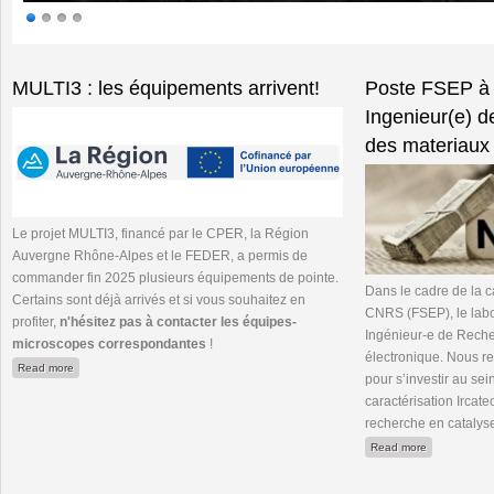
Pages
MULTI3 : les équipements arrivent!
Poste FSEP à
Ingenieur(e) d
des materiaux 
Le projet MULTI3, financé par le CPER, la Région
Auvergne Rhône-Alpes et le FEDER, a permis de
commander fin 2025 plusieurs équipements de pointe.
Dans le cadre de la 
Certains sont déjà arrivés et si vous souhaitez en
CNRS (FSEP), le lab
profiter,
n'hésitez pas à contacter les équipes-
Ingénieur-e de Rech
microscopes correspondantes
!
électronique. Nous 
about MULTI3 : les équipements arrivent!
Read more
pour s’investir au se
caractérisation Ircate
recherche en catalys
about Poste 
Read more