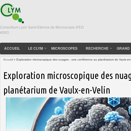
Consortium Lyon Saint-Etienne de Microscopie (FED
4092)
ACCUEIL
LE CLYM
MICROSCOPES
RECHERCHE
GRAND 
Accueil
» Exploration microscopique des nuages - une conférence au planétarium de Vaulx-en-
Vous êtes ici
Exploration microscopique des nuag
planétarium de Vaulx-en-Velin