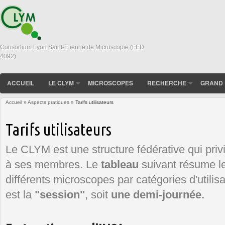
Consortium Lyon Saint-Etienne de Microscopie (FED
4092)
ACCUEIL
LE CLYM
MICROSCOPES
RECHERCHE
GRAND 
Accueil
»
Aspects pratiques
» Tarifs utilisateurs
Vous êtes ici
Tarifs utilisateurs
Le CLYM est une structure fédérative qui priv
à ses membres. Le
tableau
suivant résume le
différents microscopes par catégories d'utilisa
est la
"session"
, soit
une demi-journée.