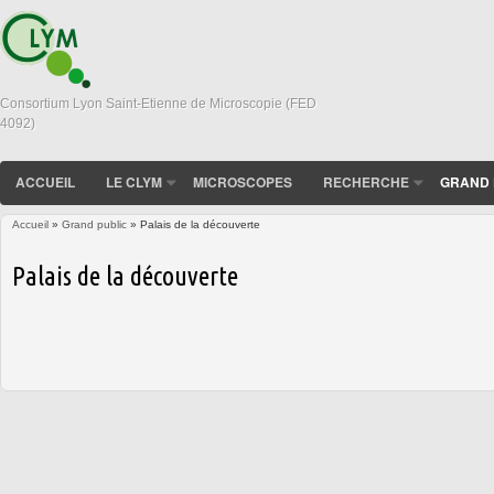
Consortium Lyon Saint-Etienne de Microscopie (FED
4092)
ACCUEIL
LE CLYM
MICROSCOPES
RECHERCHE
GRAND 
Accueil
»
Grand public
» Palais de la découverte
Vous êtes ici
Palais de la découverte