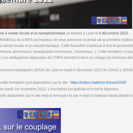
ie à sonde locale et la nanophotonique
se tiendra à Lyon le
6 décembre 2022
.
(RéMiSoL) du CNRS est heureux de vous annoncer la tenue de la première édition
 à sonde locale et la nanophotonique. Cette formation s'adresse à tout le personnel
énieurs, techniciens, enseignants-chercheurs, chercheurs...). Cette formation a reçu
. Les délégations régionales du CNRS prendront donc en charge les missions de
 des Sciences Appliquées (INSA) de Lyon le mardi 6 décembre 2022 de 10h00 à 16h45
ette formation sont disponibles sur le site :
https://indico.mathrice.fr/event/338/
t le mardi 1er novembre 2022. L'inscription est gratuite et inclut le déjeuner.
fiche disponible sur le site web et renvoyez-la par e-mail à l'adresse david.albertini [