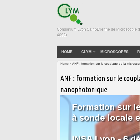
Consortium Lyon Saint-Etienne de Microscopie 
4092)
HOME
CLYM
MICROSCOPES
R
Home
» ANF : formation sur le couplage de la microsc
You are here
ANF : formation sur le coupl
nanophotonique