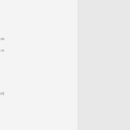
 de
 le
s
at]