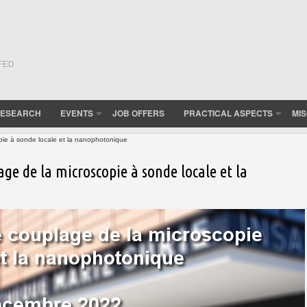
(FED
ESEARCH
EVENTS
JOB OFFERS
PRACTICAL ASPECTS
MI
opie à sonde locale et la nanophotonique
age de la microscopie à sonde locale et la