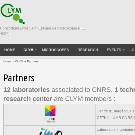
Consortium Lyon Saint-Etienne de Microscopie (FED
4092)
HOME
CLYM
MICROSCOPES
RESEARCH
EVENTS
JO
Home
»
CLYM
» Partners
You are here
Partners
12 laboratories
associated to CNRS,
1 tech
research center
are CLYM members :
Centre d'Energétique 
CETHIL - UMR CNRS 
Laboratoire Ingénierie