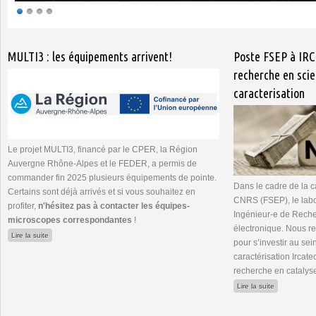
Pages
MULTI3 : les équipements arrivent!
Poste FSEP à IRC
recherche en scie
caracterisation
Le projet MULTI3, financé par le CPER, la Région
Auvergne Rhône-Alpes et le FEDER, a permis de
commander fin 2025 plusieurs équipements de pointe.
Dans le cadre de la 
Certains sont déjà arrivés et si vous souhaitez en
CNRS (FSEP), le lab
profiter,
n'hésitez pas à contacter les équipes-
Ingénieur-e de Rech
microscopes correspondantes
!
électronique. Nous 
de MULTI3 : les équipements arrivent!
Lire la suite
pour s’investir au se
caractérisation Ircate
recherche en catalys
de Poste FSE
Lire la suite