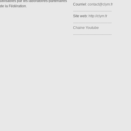
utilisables par les laboratoires-partenaires
Courriel:
contact@clym.fr
de la Fédération.
............................................
Site web:
http://clym.fr
............................................
Chaine Youtube
............................................