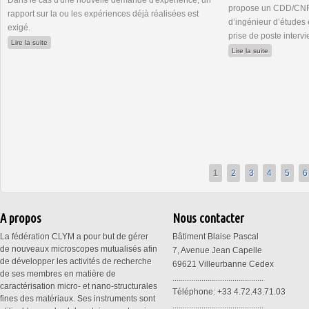
Dans le cas d'une nouvelle demande d'expérience, un
propose un CDD/CNRS
rapport sur la ou les expériences déjà réalisées est
d’ingénieur d’études 
exigé.
prise de poste inter
de METSA : 2ème appel à projets 2025
Lire la suite
de Ingénieur
Lire la suite
1
2
3
4
5
6
A propos
Nous contacter
La fédération CLYM a pour but de gérer
Bâtiment Blaise Pascal
de nouveaux microscopes mutualisés afin
7, Avenue Jean Capelle
de développer les activités de recherche
69621 Villeurbanne Cedex
de ses membres en matière de
............................................
caractérisation micro- et nano-structurales
Téléphone: +33 4.72.43.71.03
fines des matériaux. Ses instruments sont
............................................