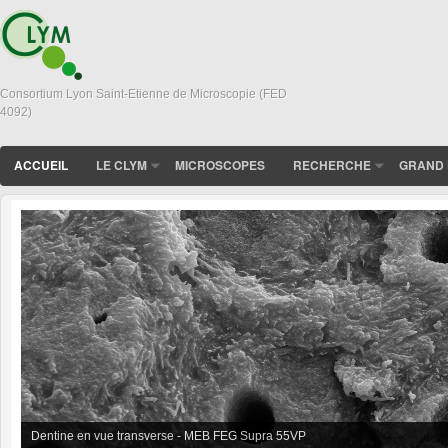
Consortium Lyon Saint-Etienne de Microscopie (FED
4092)
ACCUEIL
LE CLYM
MICROSCOPES
RECHERCHE
GRAND 
In situ sintering of BioGlass Powder observed in XL30 FEG-ESEM