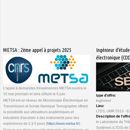
METSA : 2ème appel à projets 2025
Ingénieur d'étude
électronique (CD
L'appel à demandes d'expériences METSA ouvrira le
15 mai prochain et sera clôturé le 6 juin.
type d'offre:
METSA est un réseau de Microscopie Électronique en
Ingénieur
Lieu:
Transmission et Sonde Atomique Tomographie offrant
LTDS, UMR 5513 - Ec
la possibilité aux utilisateurs académiques et
Description de l'offr
industriels d'accéder à des instruments pour des
le Laboratoire de Tr
expériences de 2 à 5 jours (
https://www.metsa.fr/
).
Systèmes (LTDS) de l