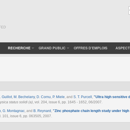
(FED
RECHERCHE
GRAND PUBLIC
OFFRES D'EMPLOIS
ASPECT
. Guillot
,
M. Bechelany
,
D. Cornu
,
P. Miele
, and
S. T. Purcell
,
"
Ultra high sensitive
ysica status solidi (a)
, vol. 204, issue 6, pp. 1645 - 1652, 06/2007.
n
,
G. Montagnac
, and
B. Reynard
,
"
Zinc phosphate chain length study under hig
ol. 101, issue 6, pp. 063505, 2007.