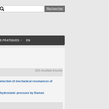
Rechercher
Formulaire de recherche
S PRATIQUES
EN
303 resultats trouvés
 detection of mechanical resonances of
h hydrostatic pressure by Raman