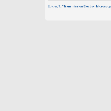
Epicier, T.
,
"
Transmission Electron Microscop
Pages