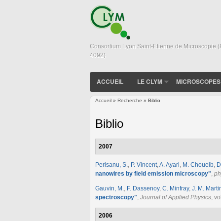
Consortium Lyon Saint-Etienne de Microscopie 
4092)
ACCUEIL
LE CLYM
MICROSCOPES
Accueil
»
Recherche
» Biblio
Vous êtes ici
Biblio
2007
Perisanu, S.
,
P. Vincent
,
A. Ayari
,
M. Choueib
,
D
nanowires by field emission microscopy
"
,
ph
Gauvin, M.
,
F. Dassenoy
,
C. Minfray
,
J. M. Marti
spectroscopy
"
,
Journal of Applied Physics
, v
2006