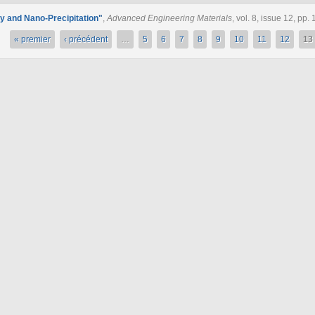
y and Nano-Precipitation
"
,
Advanced Engineering Materials
, vol. 8, issue 12, pp
« premier
‹ précédent
…
5
6
7
8
9
10
11
12
13